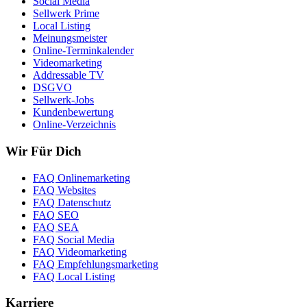
Social Media
Sellwerk Prime
Local Listing
Meinungsmeister
Online-Terminkalender
Videomarketing
Addressable TV
DSGVO
Sellwerk-Jobs
Kundenbewertung
Online-Verzeichnis
Wir Für Dich
FAQ Onlinemarketing
FAQ Websites
FAQ Datenschutz
FAQ SEO
FAQ SEA
FAQ Social Media
FAQ Videomarketing
FAQ Empfehlungsmarketing
FAQ Local Listing
Karriere