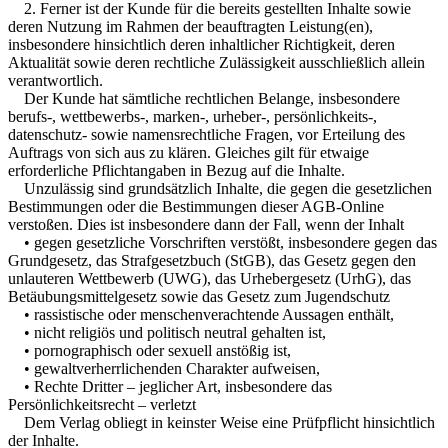
2. Ferner ist der Kunde für die bereits gestellten Inhalte sowie
deren Nutzung im Rahmen der beauftragten Leistung(en),
insbesondere hinsichtlich deren inhaltlicher Richtigkeit, deren
Aktualität sowie deren rechtliche Zulässigkeit ausschließlich allein
verantwortlich.
Der Kunde hat sämtliche rechtlichen Belange, insbesondere
berufs-, wettbewerbs-, marken-, urheber-, persönlichkeits-,
datenschutz- sowie namensrechtliche Fragen, vor Erteilung des
Auftrags von sich aus zu klären. Gleiches gilt für etwaige
erforderliche Pflichtangaben in Bezug auf die Inhalte.
Unzulässig sind grundsätzlich Inhalte, die gegen die gesetzlichen
Bestimmungen oder die Bestimmungen dieser AGB-Online
verstoßen. Dies ist insbesondere dann der Fall, wenn der Inhalt
• gegen gesetzliche Vorschriften verstößt, insbesondere gegen das
Grundgesetz, das Strafgesetzbuch (StGB), das Gesetz gegen den
unlauteren Wettbewerb (UWG), das Urhebergesetz (UrhG), das
Betäubungsmittelgesetz sowie das Gesetz zum Jugendschutz
• rassistische oder menschenverachtende Aussagen enthält,
• nicht religiös und politisch neutral gehalten ist,
• pornographisch oder sexuell anstößig ist,
• gewaltverherrlichenden Charakter aufweisen,
• Rechte Dritter – jeglicher Art, insbesondere das
Persönlichkeitsrecht – verletzt
Dem Verlag obliegt in keinster Weise eine Prüfpflicht hinsichtlich
der Inhalte.