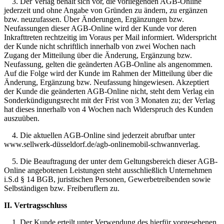
3. Der Verlag behält sich vor, die vorliegenden AGB-Online
jederzeit und ohne Angabe von Gründen zu ändern, zu ergänzen
bzw. neuzufassen. Über Änderungen, Ergänzungen bzw.
Neufassungen dieser AGB-Online wird der Kunde vor deren
Inkrafttreten rechtzeitig im Voraus per Mail informiert. Widerspricht
der Kunde nicht schriftlich innerhalb von zwei Wochen nach
Zugang der Mitteilung über die Änderung, Ergänzung bzw.
Neufassung, gelten die geänderten AGB-Online als angenommen.
Auf die Folge wird der Kunde im Rahmen der Mitteilung über die
Änderung, Ergänzung bzw. Neufassung hingewiesen. Akzeptiert
der Kunde die geänderten AGB-Online nicht, steht dem Verlag ein
Sonderkündigungsrecht mit der Frist von 3 Monaten zu; der Verlag
hat dieses innerhalb von 4 Wochen nach Widerspruch des Kunden
auszuüben.
4. Die aktuellen AGB-Online sind jederzeit abrufbar unter
www.sellwerk-düsseldorf.de/agb-onlinemobil-schwannverlag
.
5. Die Beauftragung der unter dem Geltungsbereich dieser AGB-
Online angebotenen Leistungen steht ausschließlich Unternehmen
i.S.d § 14 BGB, juristischen Personen, Gewerbetreibenden sowie
Selbständigen bzw. Freiberuflern zu.
II. Vertragsschluss
1. Der Kunde erteilt unter Verwendung des hierfür vorgesehenen