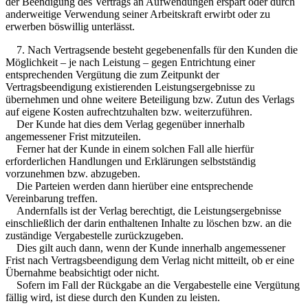
der Beendigung des Vertrags an Aufwendungen erspart oder durch
anderweitige Verwendung seiner Arbeitskraft erwirbt oder zu
erwerben böswillig unterlässt.
7. Nach Vertragsende besteht gegebenenfalls für den Kunden die
Möglichkeit – je nach Leistung – gegen Entrichtung einer
entsprechenden Vergütung die zum Zeitpunkt der
Vertragsbeendigung existierenden Leistungsergebnisse zu
übernehmen und ohne weitere Beteiligung bzw. Zutun des Verlags
auf eigene Kosten aufrechtzuhalten bzw. weiterzuführen.
Der Kunde hat dies dem Verlag gegenüber innerhalb
angemessener Frist mitzuteilen.
Ferner hat der Kunde in einem solchen Fall alle hierfür
erforderlichen Handlungen und Erklärungen selbstständig
vorzunehmen bzw. abzugeben.
Die Parteien werden dann hierüber eine entsprechende
Vereinbarung treffen.
Andernfalls ist der Verlag berechtigt, die Leistungsergebnisse
einschließlich der darin enthaltenen Inhalte zu löschen bzw. an die
zuständige Vergabestelle zurückzugeben.
Dies gilt auch dann, wenn der Kunde innerhalb angemessener
Frist nach Vertragsbeendigung dem Verlag nicht mitteilt, ob er eine
Übernahme beabsichtigt oder nicht.
Sofern im Fall der Rückgabe an die Vergabestelle eine Vergütung
fällig wird, ist diese durch den Kunden zu leisten.