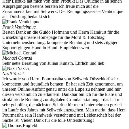
Herr Liedtke hat mich von dem Produkt Das Örtliche in all seinen
Ausprägungen bestens beraten ich freue mich auf die
Zusammenarbeit mit Sellwerk. Der Reinigungsservice Venticinque
aus Duisburg bedankt sich
Frank Venticinpue
Besten Dank an die Guido Hofmann und Herrn Karakurt für die
Umsetzung unsere Homepage für die Mord & Totschlag
Unternehmensberatung: kompetente Beratung und stets zügiger
Support gingen Hand in Hand. Empfehlenswert.
Michael Conrad
Sehr nette Beratung von Julian Kunath. Ehrlich und lieb
Nazli Yazici
Ich wurde von Herrn Pourmasiha von Sellwerk Düsseldorf sehr
kompetent und freundlich beraten. Er hat sich Zeit genommen, um
unseren Online-Auftritt genau unter die Lupe zu nehmen und mir
diesen verständlich zu erläutern. Dankbar bin ich für die klare und
strukturierte Beratung zur digitalen Grundausstattung – das hat mir
sehr geholfen, die nächsten Schritte für mein Unternehmen gezielt
im Laufe des Jahres mit Sellwerk anzugehen. Man merkt, dass Herr
Pourmasiha sein Handwerk versteht und mit Leidenschaft bei der
Sache ist. Vielen Dank für die tolle Unterstützung!