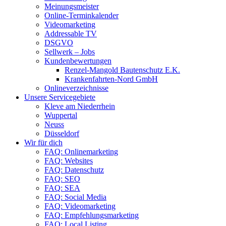
Meinungsmeister
Online-Terminkalender
Videomarketing
Addressable TV
DSGVO
Sellwerk – Jobs
Kundenbewertungen
Renzel-Mangold Bautenschutz E.K.
Krankenfahrten-Nord GmbH
Onlineverzeichnisse
Unsere Servicegebiete
Kleve am Niederrhein
Wuppertal
Neuss
Düsseldorf
Wir für dich
FAQ: Onlinemarketing
FAQ: Websites
FAQ: Datenschutz
FAQ: SEO
FAQ: SEA
FAQ: Social Media
FAQ: Videomarketing
FAQ: Empfehlungsmarketing
FAQ: Local Listing